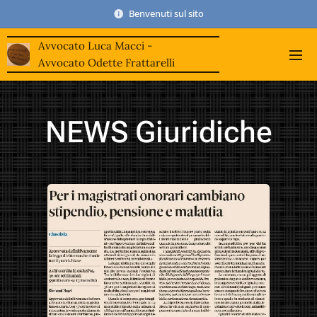
Benvenuti sul sito
Avvocato Luca Macci -
Avvocato Odette Frattarelli
NEWS Giuridiche